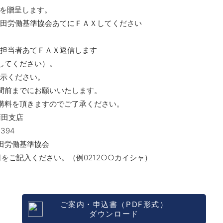
）を贈呈します。
田労働基準協会あてにＦＡＸしてください
128）。
担当者あてＦＡＸ返信します
してください）。
示ください。
間前までにお願いいたします。
講料を頂きますのでご了承ください。
田支店
94
労働基準協会
をご記入ください。（例0212○○カイシャ）
ご案内・申込書（PDF形式）
ダウンロード