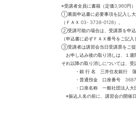
※受講者全員に書籍（定価3,960円
①裏面申込書に必要事項を記入し大
（ＦＡＸ 03- 3738-0
②受講可能の場合は、受講票を申込
（申込書に必ずＦＡＸ番号をご記入
③受講者は講習会当日受講票をご提
お申し込み後の取り消しは、１週
それ以降の取り消しについては、受
・銀 行 名 三井住友銀行 蒲
・普通預金 口座番号 36873
・口座名称 一般社団法人大田
※振込人名の前に、講習会の開催日