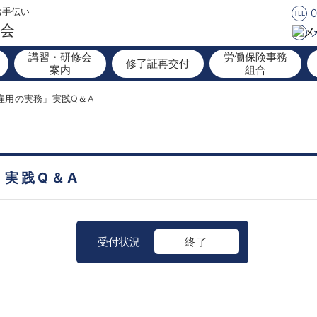
0
お手伝い
TEL
協会
講習・研修会
労働保険事務
修了証再交付
案内
組合
雇用の実務」実践Q＆A
」実践Q＆A
受付状況
終了