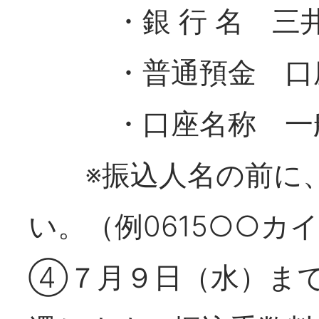
・銀 行 名 三井
・普通預金 口座番号
・口座名称 一般
※振込人名の前に、
い。（例0615○○カ
④７月９日（水）ま