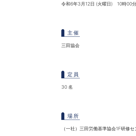
令和6年3月12日 (火曜日)
10時00
主催
三田協会
定員
30 名
場所
（一社）三田労働基準協会1F研修セン