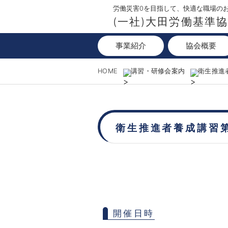
労働災害0を目指して、快適な職場の
(一社)大田労働基準
事業紹介
協会概要
HOME
講習・研修会案内
衛生推進
衛生推進者養成講習
開催日時