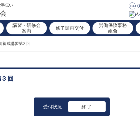
0
お手伝い
TEL
協会
講習・研修会
労働保険事務
修了証再交付
案内
組合
者養成講習第3回
第3回
受付状況
終了